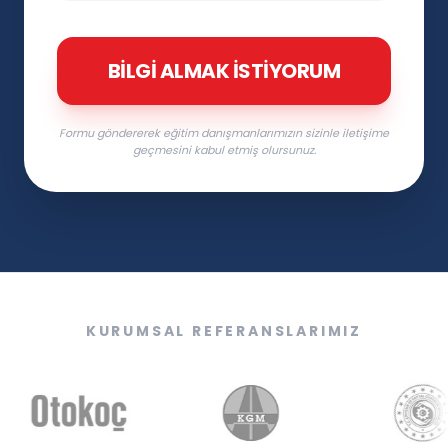
BILGI ALMAK İSTIYORUM
Formu göndererek eğitim danışmanlarımızın sizinle iletişime
geçmesini kabul etmiş olursunuz.
KURUMSAL REFERANSLARIMIZ