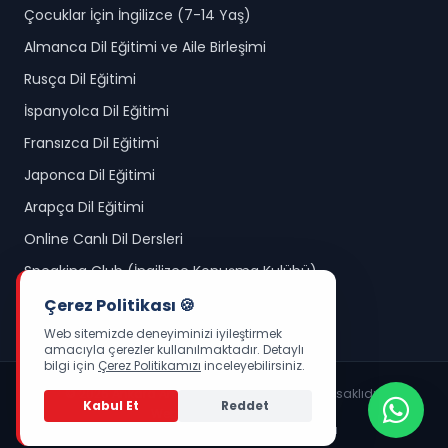
Çocuklar İçin İngilizce (7-14 Yaş)
Almanca Dil Eğitimi ve Aile Birleşimi
Rusça Dil Eğitimi
İspanyolca Dil Eğitimi
Fransızca Dil Eğitimi
Japonca Dil Eğitimi
Arapça Dil Eğitimi
Online Canlı Dil Dersleri
Speaking Club (İngilizce Konuşma Kulübü)
Okul Öncesi İngilizce (3-6 Yaş)
Çerez Politikası 🍪
Web sitemizde deneyiminizi iyileştirmek
amacıyla çerezler kullanılmaktadır. Detaylı
bilgi için
Çerez Politikamızı
inceleyebilirsiniz.
© 2026 Ankara Amerikan Kültür. Tüm hakları saklıdır.
Kabul Et
Reddet
Web Yazılım :
LUDİJİTAL
KVKK Aydınlatma Metni
Çerez Politikası