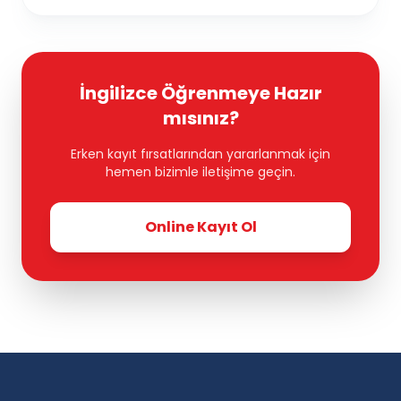
İngilizce Öğrenmeye Hazır
mısınız?
Erken kayıt fırsatlarından yararlanmak için
hemen bizimle iletişime geçin.
Online Kayıt Ol