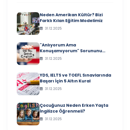
Neden Amerikan Kültür? Bizi
Farklı Kılan Eğitim Modelimiz
31.12.2025
"Anlıyorum Ama
Konuşamıyorum" Sorununu
Nasıl Aşarsınız?
31.12.2025
YDS, IELTS ve TOEFL Sınavlarında
Başarı İçin 5 Altın Kural
31.12.2025
Çocuğunuz Neden Erken Yaşta
İngilizce Öğrenmeli?
31.12.2025