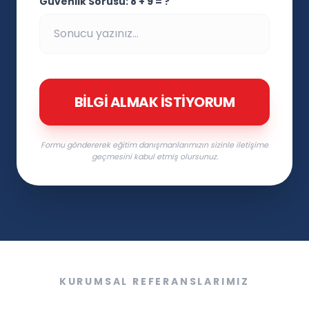
Güvenlik Sorusu: 8 + 9 = ?
BILGI ALMAK İSTIYORUM
Formu göndererek eğitim danışmanlarımızın sizinle iletişime
geçmesini kabul etmiş olursunuz.
KURUMSAL REFERANSLARIMIZ