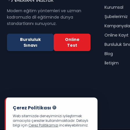
Kurumsal
Modern eğitim yöntemleri ve uzman
Şubelerimiz
kadromuzla dil eğitiminde dünya
standartlarını sunuyoruz.
Kampanyala
Online Kayıt
Bursluluk
Online
Bursluluk Sın
Sınavı
Test
Blog
İletişim
Çerez Politikası 🍪
Web sitemizde deneyiminizi iyileştirmek
amacıyla çerezler kullanılmaktadır. Detaylı
bilgi için
Çerez Politikamızı
inceleyebilirsiniz.