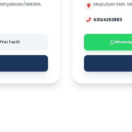
 Bahçelievler/ANKARA
Meşrutiyet Mah. Me
03124253883
Yol Tarifi
WhatsA