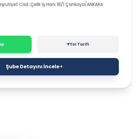
şrutiyet Cad. Çelik İş Hanı 18/1 Çankaya/ANKARA
pp
Yol Tarifi
Şube Detayını İncele