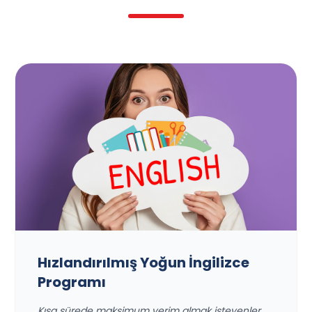
Hızlandırılmış Yoğun İngilizce
Programı
Kısa sürede maksimum verim almak isteyenler