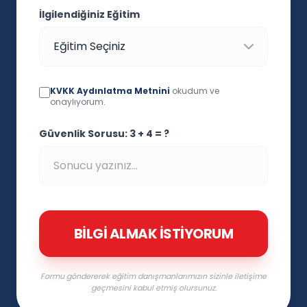
İlgilendiğiniz Eğitim
KVKK Aydınlatma Metnini
okudum ve
onaylıyorum.
Güvenlik Sorusu: 3 + 4 = ?
BILGI ALMAK İSTIYORUM
Formu göndererek eğitim danışmanlarımızın sizinle iletişime
geçmesini kabul etmiş olursunuz.