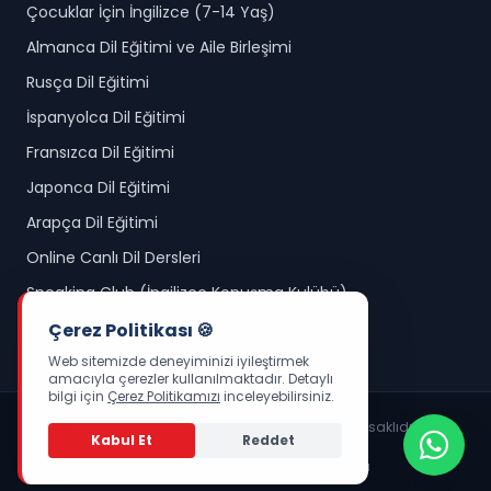
Çocuklar İçin İngilizce (7-14 Yaş)
Almanca Dil Eğitimi ve Aile Birleşimi
Rusça Dil Eğitimi
İspanyolca Dil Eğitimi
Fransızca Dil Eğitimi
Japonca Dil Eğitimi
Arapça Dil Eğitimi
Online Canlı Dil Dersleri
Speaking Club (İngilizce Konuşma Kulübü)
Okul Öncesi İngilizce (3-6 Yaş)
Çerez Politikası 🍪
Web sitemizde deneyiminizi iyileştirmek
amacıyla çerezler kullanılmaktadır. Detaylı
bilgi için
Çerez Politikamızı
inceleyebilirsiniz.
© 2026 Ankara Amerikan Kültür. Tüm hakları saklıdır.
Kabul Et
Reddet
Web Yazılım :
LUDİJİTAL
KVKK Aydınlatma Metni
Çerez Politikası