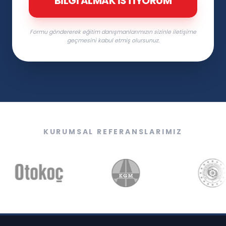
BILGI ALMAK İSTIYORUM
Formu göndererek eğitim danışmanlarımızın sizinle iletişime
geçmesini kabul etmiş olursunuz.
KURUMSAL REFERANSLARIMIZ