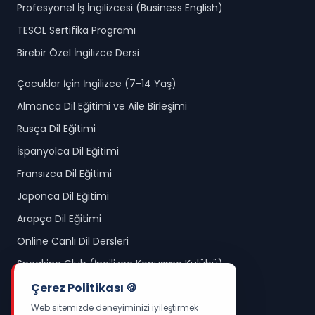
Profesyonel İş İngilizcesi (Business English)
TESOL Sertifika Programı
Birebir Özel İngilizce Dersi
Çocuklar İçin İngilizce (7-14 Yaş)
Almanca Dil Eğitimi ve Aile Birleşimi
Rusça Dil Eğitimi
İspanyolca Dil Eğitimi
Fransızca Dil Eğitimi
Japonca Dil Eğitimi
Arapça Dil Eğitimi
Online Canlı Dil Dersleri
Speaking Club (İngilizce Konuşma Kulübü)
Okul Öncesi İngilizce (3-6 Yaş)
Çerez Politikası 🍪
Web sitemizde deneyiminizi iyileştirmek