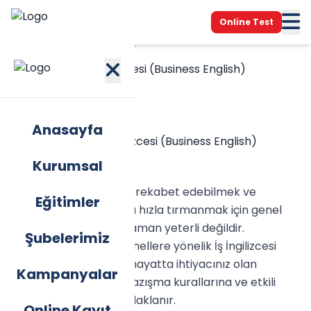
Online Test
Anasayfa
/
Eğitimler
/
Detay
Profesyonel İş İngilizcesi (Business English)
Anasayfa
Kurumsal
Küresel iş dünyasında rekabet edebilmek ve
Eğitimler
kariyer basamaklarını hızla tırmanmak için genel
İngilizce bilgisi çoğu zaman yeterli değildir.
Şubelerimiz
Ankara'daki profesyonellere yönelik İş İngilizcesi
eğitimimiz, kurumsal hayatta ihtiyacınız olan
Kampanyalar
terminolojiye, resmi yazışma kurallarına ve etkili
sunum tekniklerine odaklanır.
Online Kayıt