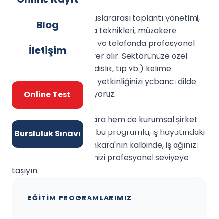
Eğitim içeriğimizde; uluslararası toplantı yönetimi,
Blog
İngilizce e-mail yazma teknikleri, müzakere
stratejileri, raporlama ve telefonda profesyonel
İletişim
iletişim gibi modüller yer alır. Sektörünüze özel
(finans, hukuk, mühendislik, tıp vb.) kelime
çalışmaları ile mesleki yetkinliğinizi yabancı dilde
de sergilemenizi sağlıyoruz.
Online Test
Hem bireysel katılımlara hem de kurumsal şirket
eğitimlerine açık olan bu programla, iş hayatındaki
Bursluluk Sınavı
özgüveninizi artırın. Ankara'nın kalbinde, iş ağınızı
genişletirken İngilizcenizi profesyonel seviyeye
taşıyın.
EĞITIM PROGRAMLARIMIZ