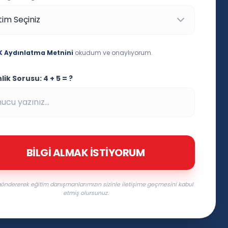
 Aydınlatma Metnini
okudum ve onaylıyorum.
ik Sorusu: 4 + 5 = ?
BILGI ALMAK İSTIYORUM
öndererek eğitim danışmanlarımızın sizinle iletişime geçmesini kabul
etmiş olursunuz.