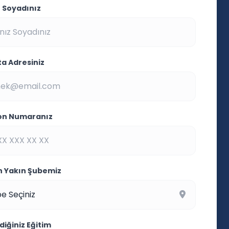
z Soyadınız
ta Adresiniz
on Numaranız
En Yakın Şubemiz
ndiğiniz Eğitim