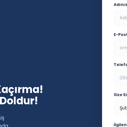
Adını
E-Pos
Telef
Kaçırma!
Size 
 Doldur!
üş
İlgile
ında