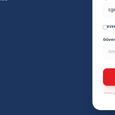
KVKK
Güvenl
Formu g