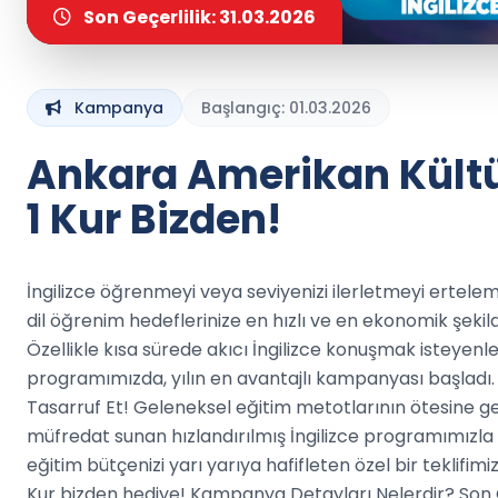
Son Geçerlilik: 31.03.2026
Kampanya
Başlangıç: 01.03.2026
Ankara Amerikan Kültür'
1 Kur Bizden!
İngilizce öğrenmeyi veya seviyenizi ilerletmeyi ertele
dil öğrenim hedeflerinize en hızlı ve en ekonomik şekild
Özellikle kısa sürede akıcı İngilizce konuşmak isteyenler
programımızda, yılın en avantajlı kampanyası başladı. 
Tasarruf Et! Geleneksel eğitim metotlarının ötesine ge
müfredat sunan hızlandırılmış İngilizce programımızla h
eğitim bütçenizi yarı yarıya hafifleten özel bir teklifimi
Kur bizden hediye! Kampanya Detayları Nelerdir? Son G