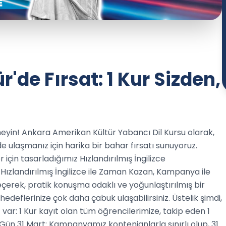
de Fırsat: 1 Kur Sizden,
meyin! Ankara Amerikan Kültür Yabancı Dil Kursu olarak,
e ulaşmanız için harika bir bahar fırsatı sunuyoruz.
 için tasarladığımız Hızlandırılmış İngilizce
Hızlandırılmış İngilizce ile Zaman Kazan, Kampanya ile
çerek, pratik konuşma odaklı ve yoğunlaştırılmış bir
edeflerinize çok daha çabuk ulaşabilirsiniz. Üstelik şimdi,
z var: 1 Kur kayıt olan tüm öğrencilerimize, takip eden 1
ün 31 Mart: Kampanyamız kontenjanlarla sınırlı olup, 31