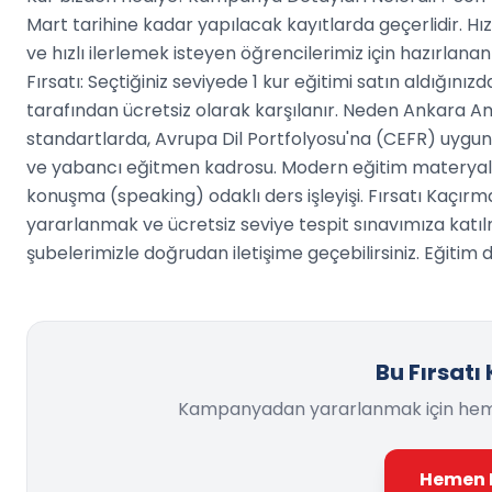
Mart tarihine kadar yapılacak kayıtlarda geçerlidir. Hız
ve hızlı ilerlemek isteyen öğrencilerimiz için hazırlanan
Fırsatı: Seçtiğiniz seviyede 1 kur eğitimi satın aldığını
tarafından ücretsiz olarak karşılanır. Neden Ankara Am
standartlarda, Avrupa Dil Portfolyosu'na (CEFR) uygun
ve yabancı eğitmen kadrosu. Modern eğitim materyaller
konuşma (speaking) odaklı ders işleyişi. Fırsatı Kaçı
yararlanmak ve ücretsiz seviye tespit sınavımıza katıl
şubelerimizle doğrudan iletişime geçebilirsiniz. Eğiti
Bu Fırsatı
Kampanyadan yararlanmak için hemen 
Hemen 