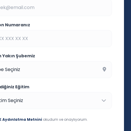
on Numaranız
En Yakın Şubemiz
ndiğiniz Eğitim
 Aydınlatma Metnini
okudum ve onaylıyorum.