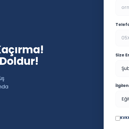
Telef
Kaçırma!
Size 
 Doldur!
üş
İlgile
ında
KVKK