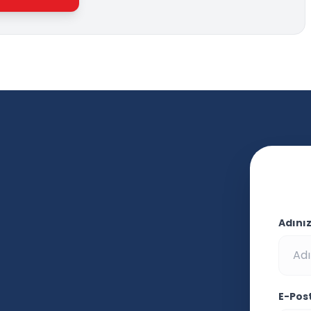
Adını
E-Pos