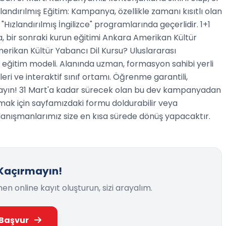
landırılmış Eğitim: Kampanya, özellikle zamanı kısıtlı olan
 "Hızlandırılmış İngilizce" programlarında geçerlidir. 1+1
zda, bir sonraki kurun eğitimi Ankara Amerikan Kültür
erikan Kültür Yabancı Dil Kursu? Uluslararası
 eğitim modeli. Alanında uzman, formasyon sahibi yerli
i ve interaktif sınıf ortamı. Öğrenme garantili,
rmayın! 31 Mart'a kadar sürecek olan bu dev kampanyadan
mak için sayfamızdaki formu doldurabilir veya
m danışmanlarımız size en kısa sürede dönüş yapacaktır.
 Kaçırmayın!
online kayıt oluşturun, sizi arayalım.
Başvur