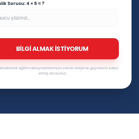
ik Sorusu: 4 + 5 = ?
BILGI ALMAK İSTIYORUM
öndererek eğitim danışmanlarımızın sizinle iletişime geçmesini kabul
etmiş olursunuz.