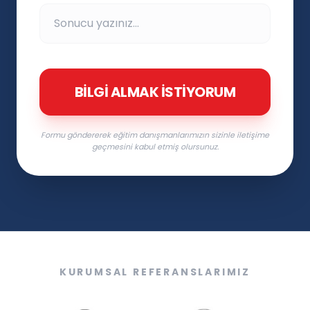
BILGI ALMAK İSTIYORUM
Formu göndererek eğitim danışmanlarımızın sizinle iletişime
geçmesini kabul etmiş olursunuz.
KURUMSAL REFERANSLARIMIZ