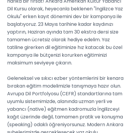
harika bir fırsat! Ankara Amerikan Kültür Yabancı
Dil Kursu olarak, heyecanla beklenen "İngilizce Yaz
Okulu" erken kayıt dönemini dev bir kampanya ile
başlatıyoruz. 23 Mayıs tarihine kadar kaydınızı
yaptırın, Haziran ayında tam 30 ekstra dersi size
tamamen ücretsiz olarak hediye edelim. Yaz
tatiline girerken dil eğitiminize hız katacak bu özel
kampanya ile bütçenizi korurken eğitiminizi
maksimum seviyeye çıkarın.
Geleneksel ve sıkıcı ezber yöntemlerini bir kenara
bırakan eğitim modelimizle tanışmaya hazır olun.
Avrupa Dil Portfolyosu (CEFR) standartlarına tam
uyumlu sistemimizde, alanında uzman yerli ve
yabancı (native) eğitmen kadromuzla İngilizceyi
kağıt üzerinde değil, tamamen pratik ve konuşma
(speaking) odaklı öğreniyorsunuz. Modern Ankara
şubelerimizde gerçekleşecek yaz okulu