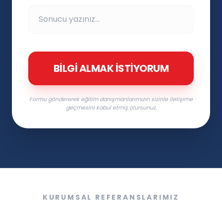
BILGI ALMAK İSTIYORUM
Formu göndererek eğitim danışmanlarımızın sizinle iletişime
geçmesini kabul etmiş olursunuz.
KURUMSAL REFERANSLARIMIZ